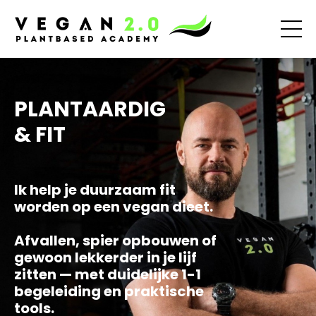
PLANTAARDIG
& FIT
Ik help je duurzaam fit
worden op een vegan dieet.
Afvallen, spier opbouwen of
gewoon lekkerder in je lijf
zitten — met duidelijke 1-1
begeleiding en praktische
tools.